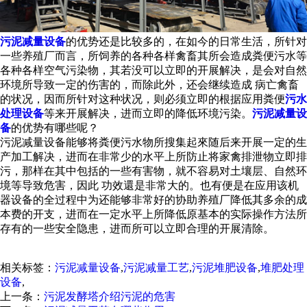
污泥减量设备
的优势还是比较多的，在如今的日常生活，所针对
一些养殖厂而言，所饲养的各种各样禽畜其所会造成粪便污水等
各种各样空气污染物，其若没可以立即的开展解决，是会对自然
环境所导致一定的伤害的，而除此外，还会继续造成 病亡禽畜
的状况，因而所针对这种状况，则必须立即的根据应用粪便
污水
处理设备
等来开展解决，进而立即的降低环境污染。
污泥减量设
备
的优势有哪些呢？
污泥减量设备能够将粪便污水物所搜集起來随后来开展一定的生
产加工解决，进而在非常少的水平上所防止将家禽排泄物立即排
污，那样在其中包括的一些有害物，就不容易对土壤层、自然环
境等导致危害，因此 功效還是非常大的。也有便是在应用该机
器设备的全过程中为还能够非常好的协助养殖厂降低其多余的成
本费的开支，进而在一定水平上所降低原基本的实际操作方法所
存有的一些安全隐患，进而所可以立即合理的开展清除。
相关标签：
污泥减量设备
,
污泥减量工艺
,
污泥堆肥设备
,
堆肥处理
设备
,
上一条：
污泥发酵塔介绍污泥的危害