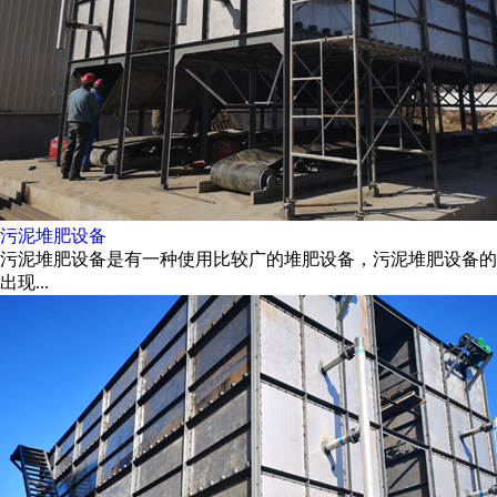
污泥堆肥设备
污泥堆肥设备是有一种使用比较广的堆肥设备，污泥堆肥设备的
出现...