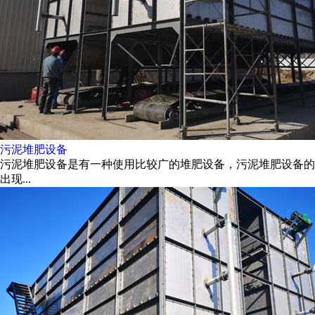
污泥堆肥设备
污泥堆肥设备是有一种使用比较广的堆肥设备，污泥堆肥设备的
出现...