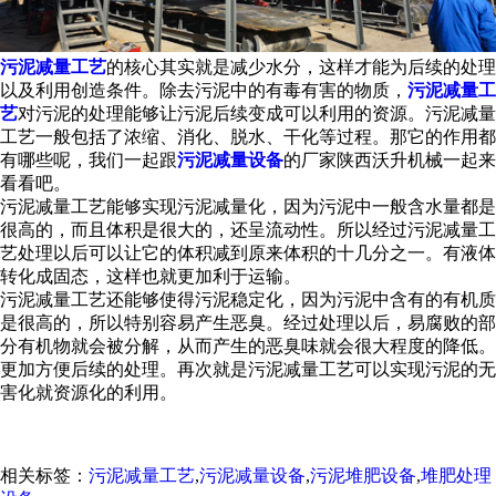
污泥减量工艺
的核心其实就是减少水分，这样才能为后续的处理
以及利用创造条件。除去污泥中的有毒有害的物质，
污泥减量工
艺
对污泥的处理能够让污泥后续变成可以利用的资源。污泥减量
工艺一般包括了浓缩、消化、脱水、干化等过程。那它的作用都
有哪些呢，我们一起跟
污泥减量设备
的厂家陕西沃升机械一起来
看看吧。
污泥减量工艺能够实现污泥减量化，因为污泥中一般含水量都是
很高的，而且体积是很大的，还呈流动性。所以经过污泥减量工
艺处理以后可以让它的体积减到原来体积的十几分之一。有液体
转化成固态，这样也就更加利于运输。
污泥减量工艺还能够使得污泥稳定化，因为污泥中含有的有机质
是很高的，所以特别容易产生恶臭。经过处理以后，易腐败的部
分有机物就会被分解，从而产生的恶臭味就会很大程度的降低。
更加方便后续的处理。再次就是污泥减量工艺可以实现污泥的无
害化就资源化的利用。
相关标签：
污泥减量工艺
,
污泥减量设备
,
污泥堆肥设备
,
堆肥处理