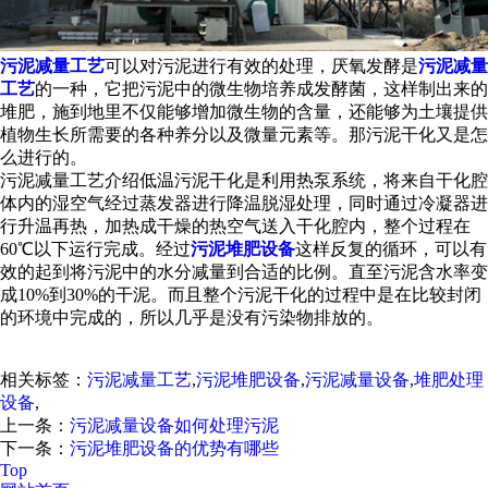
污泥减量工艺
可以对污泥进行有效的处理，厌氧发酵是
污泥减量
工艺
的一种，它把污泥中的微生物培养成发酵菌，这样制出来的
堆肥，施到地里不仅能够增加微生物的含量，还能够为土壤提供
植物生长所需要的各种养分以及微量元素等。那污泥干化又是怎
么进行的。
污泥减量工艺介绍低温污泥干化是利用热泵系统，将来自干化腔
体内的湿空气经过蒸发器进行降温脱湿处理，同时通过冷凝器进
行升温再热，加热成干燥的热空气送入干化腔内，整个过程在
60℃以下运行完成。经过
污泥堆肥设备
这样反复的循环，可以有
效的起到将污泥中的水分减量到合适的比例。直至污泥含水率变
成10%到30%的干泥。而且整个污泥干化的过程中是在比较封闭
的环境中完成的，所以几乎是没有污染物排放的。
相关标签：
污泥减量工艺
,
污泥堆肥设备
,
污泥减量设备
,
堆肥处理
设备
,
上一条：
污泥减量设备如何处理污泥
下一条：
污泥堆肥设备的优势有哪些
Top