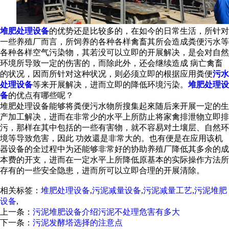
堆肥处理设备
的优势还是比较多的，在如今的日常生活，所针对
一些养殖厂而言，所饲养的各种各样禽畜其所会造成粪便污水等
各种各样空气污染物，其若没可以立即的开展解决，是会对自然
环境所导致一定的伤害的，而除此外，还会继续造成 病亡禽畜
的状况，因而所针对这种状况，则必须立即的根据应用粪便
污水
处理设备
等来开展解决，进而立即的降低环境污染。
堆肥处理设
备
的优点有哪些呢？
堆肥处理设备能够将粪便污水物所搜集起來随后来开展一定的生
产加工解决，进而在非常少的水平上所防止将家禽排泄物立即排
污，那样在其中包括的一些有害物，就不容易对土壤层、自然环
境等导致危害，因此 功效還是非常大的。也有便是在应用该机
器设备的全过程中为还能够非常好的协助养殖厂降低其多余的成
本费的开支，进而在一定水平上所降低原基本的实际操作方法所
存有的一些安全隐患，进而所可以立即合理的开展清除。
相关标签：
堆肥处理设备
,
污泥减量设备
,
污泥减量工艺
,
污泥堆肥
设备
,
上一条：
污泥堆肥设备介绍污泥不处理危害有多大
下一条：
污泥发酵塔选择的注意点