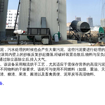
泥，污水处理的时候也会产生大量污泥。这些污泥要进行处理的
滚筒内壁上的抄板反复抄起撒落,经破碎装置击散后,物料与呈负
通过除尘器除尘后,排入大气。
。该设备采用顺流烘干工艺，尤其适应于需保存营养的高湿污泥
不同物料的干燥要求。该机可与使用不同燃料（如煤、重油、天
渣、糖渣、果渣、酱渣以及畜禽粪便、泥草炭等高湿物料。
备
,