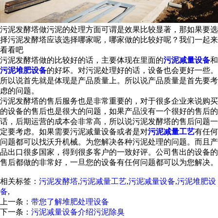
污泥发酵塔做污泥的处理方面可谓是效果比较显著，那如果要选
择污泥发酵塔应该选择哪家呢，哪家做的比较好呢？我们一起来
看看吧
污泥发酵塔做的比较好的话，主要体现在里面的
污泥减量设备
和
污泥堆肥设备
的好坏。对污泥处理好的话，设备也会更好一些。
所以说首先就是体现是产品质量上。所以说产品质量是首先要考
虑的问题。
污泥发酵塔的售后服务也是非常重要的，对于很多企业来说购买
的设备的售后也是很大的问题，如果产品没有一个很好的售后的
话，后期运营的成本会非常高，所以说污泥发酵塔的售后问题一
定要考虑。如果需要污泥减量设备或者是对
污泥减量工艺
有任何
问题都可以找沃升机械。为您解决各种污泥处理的问题。而且产
品出口很多国家，得到很多客户的一致好评。公司售出的设备的
售后都做的非常好，一旦您的设备有任何问题都可以为您解决。
相关标签：
污泥发酵塔
,
污泥减量工艺
,
污泥减量设备
,
污泥堆肥设
备
,
上一条：
带您了解堆肥处理设备
下一条：
污泥减量设备介绍污泥除臭